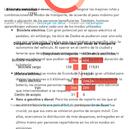
La herramienta digital desarrollada, permitió asignar las mejores rutas y
combinaciones de modos de transporte, de acuerdo al peso máximo por
modo y ubicación de las personas beneficiarias. También, tuvimos
aprendizajes valiosos sobre cada uno de los modos utilizados:
Bicicleta eléctrica.
Con gran potencial por el apoyo eléctrico al
pedaleo, sin embargo, las bicis de Dezba se pudieron usar una sola
vez por varios retos. Uno fue que no contaban con parrilla, otro, la
Despensas entregadas y Km recorridos por modo de transporte
autonomía del vehículo. Al operar en el centro de la ciudad y
tenerse que desplazar hasta la zona de reparto en la periferia, la
distancia adicional que podían recorrer era baja, por la duración de
la batería.
Moto eléctrica.
Las motos de Econduce fueron de gran utilidad para
distancias mayores a 5 kilómetros. Para el reto de la duración de la
batería, las mismas personas repartidoras llevaban una adicional
que intercambiaban si se requería.
Vans a gasolina y diesel
. Para las zonas de reparto en las que el
acceso en bicicleta era más difícil, la participación de Bussi fue
crucial, ya que sus vans se volvieron puntos de acopio móvil. Con
ellas, acercamos la distribución de más despensas, entregadas en el
último tramo por personas repartidoras en los otros modos sin
emisiones.