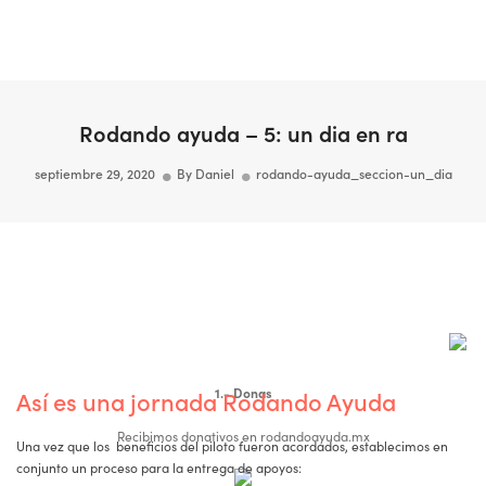
Togg
Navi
Rodando ayuda – 5: un dia en ra
septiembre 29, 2020
By
Daniel
rodando-ayuda_seccion-un_dia
1.- Donas
Así es una jornada Rodando Ayuda
Recibimos donativos en rodandoayuda.mx
Una vez que los beneficios del piloto fueron acordados, establecimos en
conjunto un proceso para la entrega de apoyos: