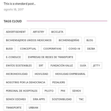
This is a standard post…
agosto 18, 2017
TAGS CLOUD
ADVERTISEMENT
ARTISTRY
BICICLETA
BICIMENSAJEROS UNIDOS MEXICANOS
BICIMENSAJERÍAS
BLOG
BUSSI
CONCEPTUAL
COOPERATIVAS
COVID-19
DEZBA
E-CONDUCE
EMPRESAS DE REDES DE TRANSPORTE
ENVÍOS SOSTENIBLES
ERT
FUNDACIÓN KALUZ
GUÍA
JETTY
MICROMOVILIDAD
MOVILIDAD
MOVILIDAD EMPRESARIAL
NOSOTRXS POR LA DEMOCRACIA
PEDALIERS
PERSONAL DE HOSPITALES
PILOTO
PMI
SEMOV
SEMOV EDOMEX
SIRA APPS
SOSTENIBILIDAD
TNC
TRANSPORTE
URBVAN