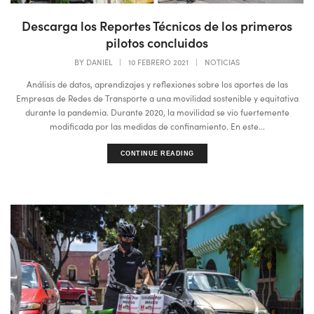
Descarga los Reportes Técnicos de los primeros
pilotos concluidos
BY
DANIEL
|
10 FEBRERO 2021
|
NOTICIAS
Análisis de datos, aprendizajes y reflexiones sobre los aportes de las
Empresas de Redes de Transporte a una movilidad sostenible y equitativa
durante la pandemia. Durante 2020, la movilidad se vio fuertemente
modificada por las medidas de confinamiento. En este...
CONTINUE READING