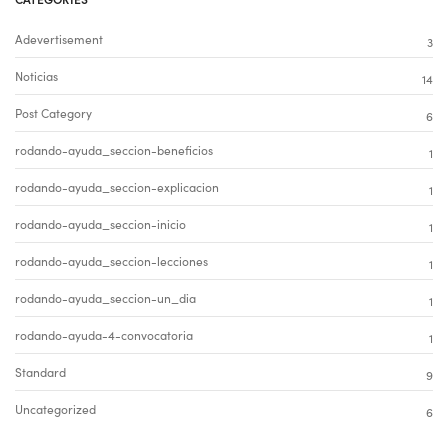
Adevertisement
3
Noticias
14
Post Category
6
rodando-ayuda_seccion-beneficios
1
rodando-ayuda_seccion-explicacion
1
rodando-ayuda_seccion-inicio
1
rodando-ayuda_seccion-lecciones
1
rodando-ayuda_seccion-un_dia
1
rodando-ayuda-4-convocatoria
1
Standard
9
Uncategorized
6