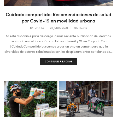
Cuidado compartido: Recomendaciones de salud
por Covid-19 en movilidad urbana
BY
DANIEL
|
21 JUNIO 2021
|
NOTICIAS
Ya está disponible para descarga la más reciente publicación de Ideamos,
realizada en colaboración con Urbvan Transit y Waze Carpool. Con
#CuidadoCompartido buscamos crear un piso en común para que la
diversidad de actores relacionados con los desplazamientos cotidianos de...
CONTINUE READING