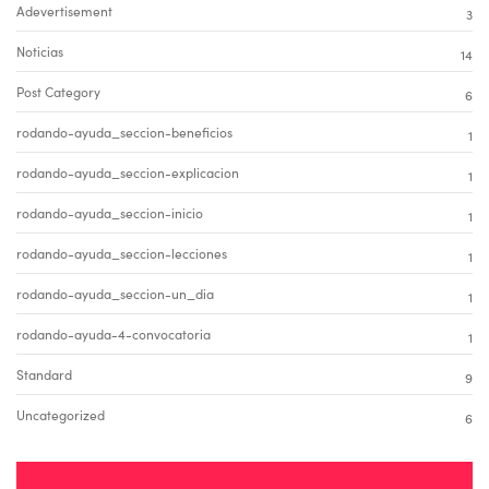
Adevertisement
3
Noticias
14
Post Category
6
rodando-ayuda_seccion-beneficios
1
rodando-ayuda_seccion-explicacion
1
rodando-ayuda_seccion-inicio
1
rodando-ayuda_seccion-lecciones
1
rodando-ayuda_seccion-un_dia
1
rodando-ayuda-4-convocatoria
1
Standard
9
Uncategorized
6